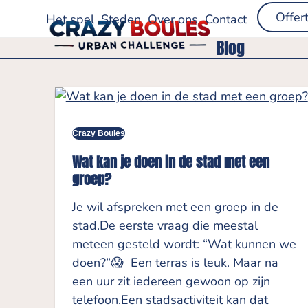
Skip
Offer
Het spel
Steden
Over ons
Contact
to
Blog
content
Crazy Boules
Wat kan je doen in de stad met een
groep?
Je wil afspreken met een groep in de
stad.De eerste vraag die meestal
meteen gesteld wordt: “Wat kunnen we
doen?”😱 Een terras is leuk. Maar na
een uur zit iedereen gewoon op zijn
telefoon.Een stadsactiviteit kan dat