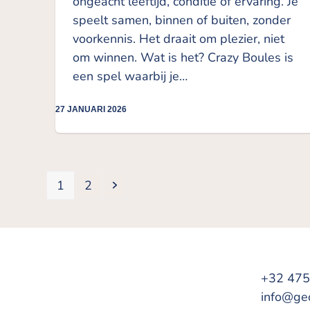
ongeacht leeftijd, conditie of ervaring. Je
speelt samen, binnen of buiten, zonder
voorkennis. Het draait om plezier, niet
om winnen. Wat is het? Crazy Boules is
een spel waarbij je…
27 JANUARI 2026
Page
Page
Next
1
2
+32 475
info@ge