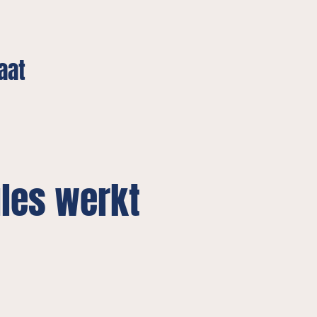
aat
les werkt