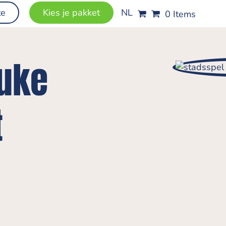
te
Kies je pakket
NL
0 Items
euke
t