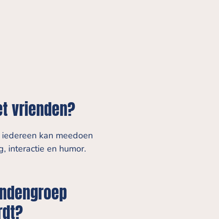
et vrienden?
bij iedereen kan meedoen
, interactie en humor.
endengroep
rdt?