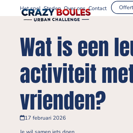
Skip
Offer
Het spel
Steden
Over ons
Contact
to
content
Wat is een l
activiteit me
vrienden?
17 februari 2026
Je wil samen iets doen.