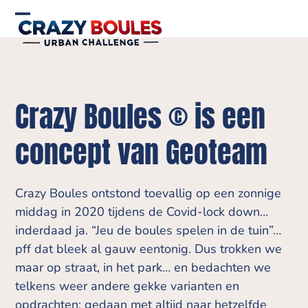
Skip
to
Open
Close
content
mobile
mobile
menu
menu
Crazy Boules © is een
concept van Geoteam
Crazy Boules ontstond toevallig op een zonnige
middag in 2020 tijdens de Covid-lock down…
inderdaad ja. “Jeu de boules spelen in de tuin”…
pff dat bleek al gauw eentonig. Dus trokken we
maar op straat, in het park… en bedachten we
telkens weer andere gekke varianten en
opdrachten: gedaan met altijd naar hetzelfde