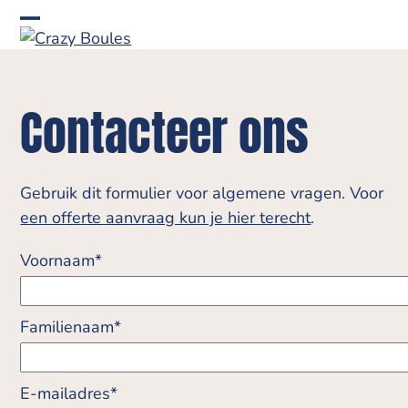
Skip
to
Open
Close
content
mobile
mobile
menu
menu
Contacteer ons
Gebruik dit formulier voor algemene vragen. Voor
een offerte aanvraag kun je hier terecht
.
Voornaam*
Familienaam*
E-mailadres*