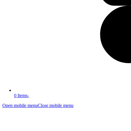
0 Items
-
Open mobile menu
Close mobile menu