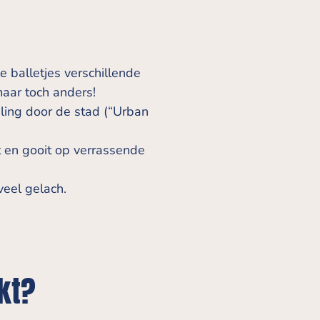
e balletjes verschillende
maar toch anders!
ling door de stad (“Urban
it en gooit op verrassende
veel gelach.
kt?