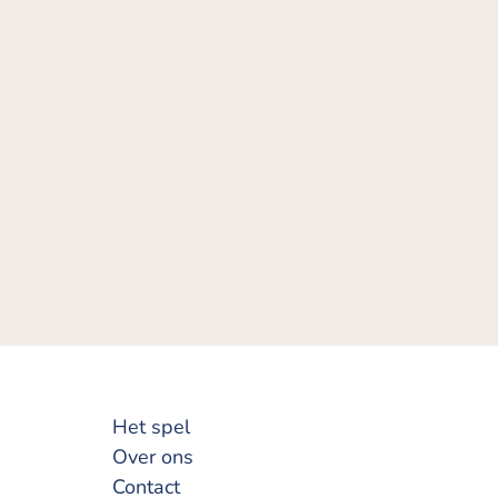
Het spel
Over ons
Contact