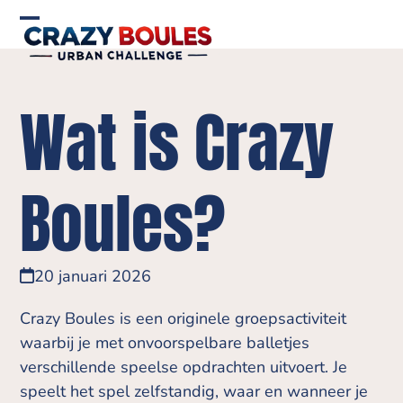
Skip
to
Open
Close
content
mobile
mobile
menu
menu
Wat is Crazy
Boules?
20 januari 2026
Crazy Boules is een originele groepsactiviteit
waarbij je met onvoorspelbare balletjes
verschillende speelse opdrachten uitvoert. Je
speelt het spel zelfstandig, waar en wanneer je