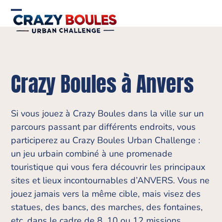
Skip
to
Open
Close
content
mobile
mobile
menu
menu
Crazy Boules à Anvers
Si vous jouez à Crazy Boules dans la ville sur un
parcours passant par différents endroits, vous
participerez au Crazy Boules Urban Challenge :
un jeu urbain combiné à une promenade
touristique qui vous fera découvrir les principaux
sites et lieux incontournables d’ANVERS. Vous ne
jouez jamais vers la même cible, mais visez des
statues, des bancs, des marches, des fontaines,
etc. dans le cadre de 8, 10 ou 12 missions