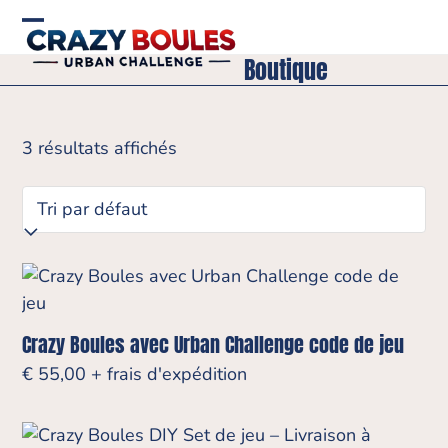
Skip
to
Open
Close
Boutique
content
mobile
mobile
menu
menu
3 résultats affichés
Crazy Boules avec Urban Challenge code de jeu
€
55,00
+ frais d'expédition