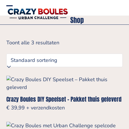
Skip
to
Open
Close
Shop
content
mobile
mobile
menu
menu
Toont alle 3 resultaten
Crazy Boules DIY Speelset – Pakket thuis geleverd
€
39,99
+ verzendkosten