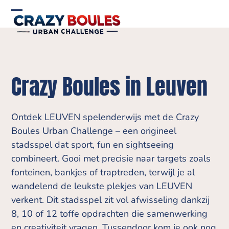
Skip
to
Open
Close
content
mobile
mobile
menu
menu
Crazy Boules in Leuven
Ontdek LEUVEN spelenderwijs met de Crazy
Boules Urban Challenge – een origineel
stadsspel dat sport, fun en sightseeing
combineert. Gooi met precisie naar targets zoals
fonteinen, bankjes of traptreden, terwijl je al
wandelend de leukste plekjes van LEUVEN
verkent. Dit stadsspel zit vol afwisseling dankzij
8, 10 of 12 toffe opdrachten die samenwerking
en creativiteit vragen. Tussendoor kom je ook nog