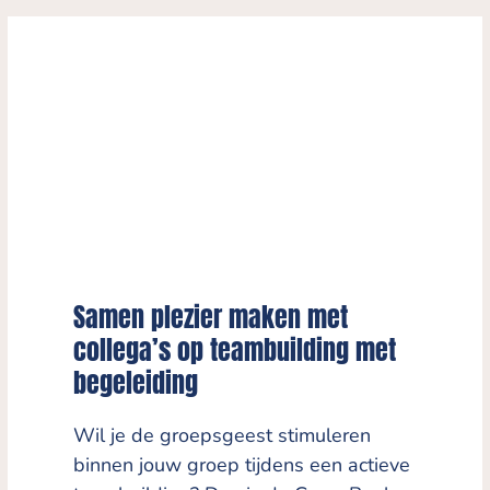
go
navigation
to
buttons
the
first
slide
Samen plezier maken met
collega’s op teambuilding met
begeleiding
Wil je de groepsgeest stimuleren
binnen jouw groep tijdens een actieve