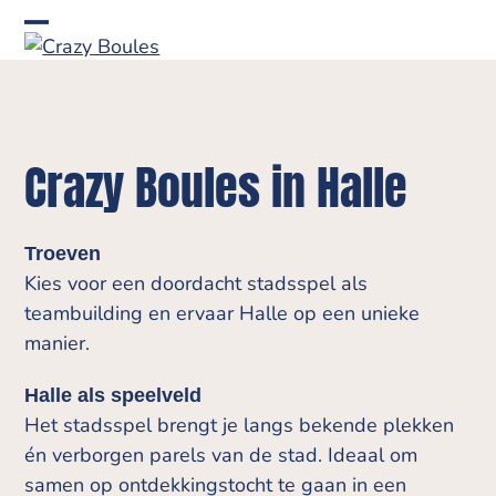
Skip
to
Open
Close
content
mobile
mobile
menu
menu
Crazy Boules in Halle
Troeven
Kies voor een doordacht stadsspel als
teambuilding en ervaar Halle op een unieke
manier.
Halle als speelveld
Het stadsspel brengt je langs bekende plekken
én verborgen parels van de stad. Ideaal om
samen op ontdekkingstocht te gaan in een