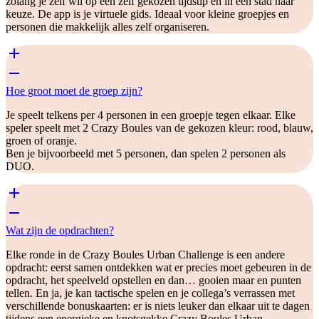
zolang je zelf wil op een zelf gekozen tijdstip en in een stad naar
keuze. De app is je virtuele gids. Ideaal voor kleine groepjes en
personen die makkelijk alles zelf organiseren.
Hoe groot moet de groep zijn?
Je speelt telkens per 4 personen in een groepje tegen elkaar. Elke
speler speelt met 2 Crazy Boules van de gekozen kleur: rood, blauw,
groen of oranje.
Ben je bijvoorbeeld met 5 personen, dan spelen 2 personen als
DUO.
Wat zijn de opdrachten?
Elke ronde in de Crazy Boules Urban Challenge is een andere
opdracht: eerst samen ontdekken wat er precies moet gebeuren in de
opdracht, het speelveld opstellen en dan… gooien maar en punten
tellen. En ja, je kan tactische spelen en je collega’s verrassen met
verschillende bonuskaarten: er is niets leuker dan elkaar uit te dagen
tijdens een energieke en knotsgekke Crazy Boules Urban