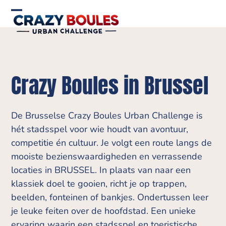
Skip
to
Open
Close
content
mobile
mobile
menu
menu
Crazy Boules in Brussel
De Brusselse Crazy Boules Urban Challenge is
hét stadsspel voor wie houdt van avontuur,
competitie én cultuur. Je volgt een route langs de
mooiste bezienswaardigheden en verrassende
locaties in BRUSSEL. In plaats van naar een
klassiek doel te gooien, richt je op trappen,
beelden, fonteinen of bankjes. Ondertussen leer
je leuke feiten over de hoofdstad. Een unieke
ervaring waarin een stadsspel en toeristische